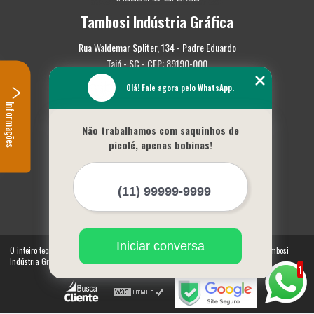
Tambosi Indústria Gráfica
Rua Waldemar Spliter, 134 - Padre Eduardo
Taió - SC - CEP: 89190-000
Olá! Fale agora pelo WhatsApp.
(47) 3562-0587
Informações
Home
Não trabalhamos com saquinhos de
Empresa
picolé, apenas bobinas!
Missão
Serviços
Contato
Mapa do site
Mais Serviços
Iniciar conversa
O inteiro teor deste site está sujeito à proteção de direitos autorais. Copyright© Tambosi
Indústria Gráfica (Lei 9610 de 19/02/1998)
1