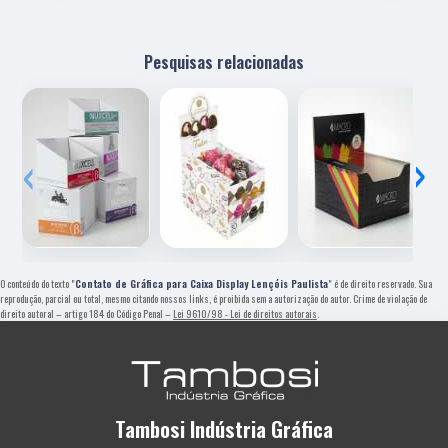
Pesquisas relacionadas
‹
›
O conteúdo do texto "
Contato de Gráfica para Caixa Display Lençóis Paulista
" é de direito reservado. Sua
reprodução, parcial ou total, mesmo citando nossos links, é proibida sem a autorização do autor. Crime de violação de
direito autoral – artigo 184 do Código Penal –
Lei 9610/98 - Lei de direitos autorais
.
Tambosi Indústria Gráfica