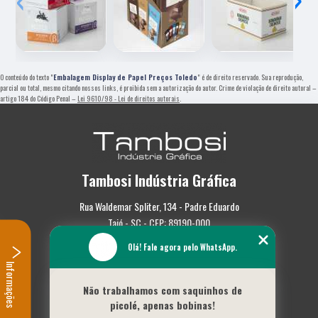
O conteúdo do texto "
Embalagem Display de Papel Preços Toledo
" é de direito reservado. Sua reprodução,
parcial ou total, mesmo citando nossos links, é proibida sem a autorização do autor. Crime de violação de direito autoral –
artigo 184 do Código Penal –
Lei 9610/98 - Lei de direitos autorais
.
Tambosi Indústria Gráfica
Rua Waldemar Spliter, 134 - Padre Eduardo
Taió - SC - CEP: 89190-000
Olá! Fale agora pelo WhatsApp.
(47) 3562-0587
Informações
Home
Não trabalhamos com saquinhos de
Empresa
picolé, apenas bobinas!
Missão