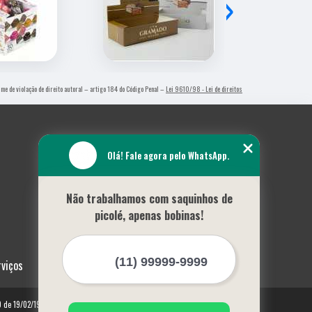
›
rime de violação de direito autoral – artigo 184 do Código Penal –
Lei 9610/98 - Lei de direitos
Olá! Fale agora pelo WhatsApp.
Não trabalhamos com saquinhos de
picolé, apenas bobinas!
rviços
10 de 19/02/1998)