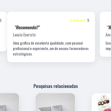
5
☆☆☆☆☆
5
"Recomendo!!"
Amanda C. T. Lewin
Excelentes profissionais de criação, fotografia e a
s
impressão é impecável!
Pesquisas relacionadas