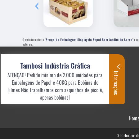
‹
O conteúdo do texto "
Preço de Embalagem Display de Papel Bom Jardim da Serra
" é de
autorais
.
Tambosi Indústria Gráfica
Informações
ATENÇÃO! Pedido mínimo de 2.000 unidades para
Embalagens de Papel e 40KG para Bobinas de
Filmes Não trabalhamos com saquinhos de picolé,
apenas bobinas!
Hom
O inteiro teor d