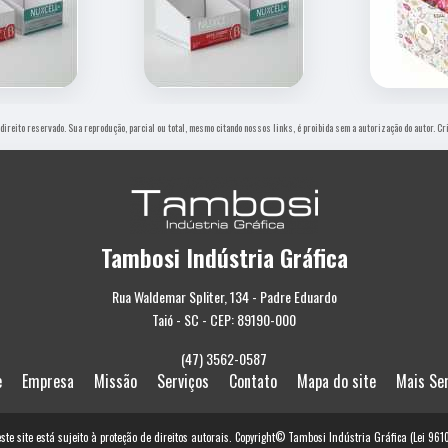
 direito reservado. Sua reprodução, parcial ou total, mesmo citando nossos links, é proibida sem a autorização do autor. C
Tambosi Indústria Gráfica
Rua Waldemar Spliter, 134 - Padre Eduardo
Taió - SC - CEP: 89190-000
(47) 3562-0587
e
Empresa
Missão
Serviços
Contato
Mapa do site
Mais Se
este site está sujeito à proteção de direitos autorais. Copyright© Tambosi Indústria Gráfica (Lei 96