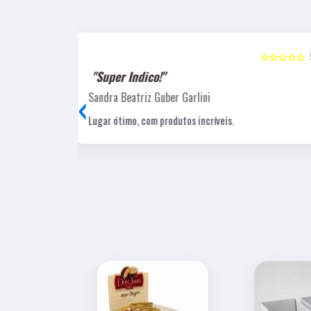
☆☆☆☆☆
5
☆☆☆☆☆
"Recomendo!!"
‹
Laucio Evaristo
Uma gráfica de excelente qualidade, com pessoal
profissional e experiente, um de nossos fornecedore
estratégicos.