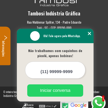
Tambosi Indústria Gráfica
Rua Waldemar Spliter, 134 - Padre Eduardo
Taió - SC - CEP: 89190-000
Olá! Fale agora pelo WhatsApp.
(47) 3562-0587
Informações
Home
Não trabalhamos com saquinhos de
Empresa
picolé, apenas bobinas!
Missão
Serviços
Contato
Mapa do site
Mais Serviços
Iniciar conversa
O inteiro teor deste site está sujeito à proteção de direitos autorais. Copyright© Tambosi
Indústria Gráfica (Lei 9610 de 19/02/1998)
1