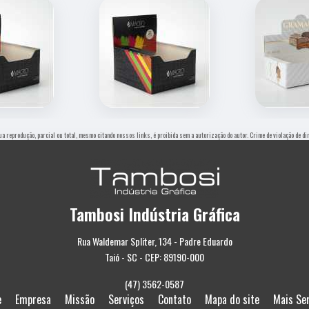
Sua reprodução, parcial ou total, mesmo citando nossos links, é proibida sem a autorização do autor. Crime de violação de d
Tambosi Indústria Gráfica
Rua Waldemar Spliter, 134 - Padre Eduardo
Taió - SC - CEP: 89190-000
(47) 3562-0587
e
Empresa
Missão
Serviços
Contato
Mapa do site
Mais Se