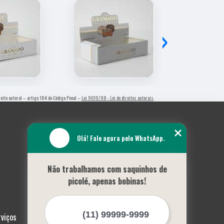
›
ireito autoral – artigo 184 do Código Penal –
Lei 9610/98 - Lei de direitos autorais
.
Olá! Fale agora pelo WhatsApp.
Não trabalhamos com saquinhos de
picolé, apenas bobinas!
rviços