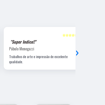
☆☆☆☆☆
5
"Super Indico!!"
"Super Ind
›
Pábulo Menegazzi
Sandra Beatr
Trabalhos de arte e impressão de excelente
Lugar ótimo, 
qualidade.