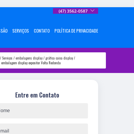
(47) 3562-0587
SSÃO
SERVIÇOS
CONTATO
POLÍTICA DE PRIVACIDADE
Serviços
embalagens display
gráfica caixa display
embalagem display expositor Volta Redonda
Entre em Contato