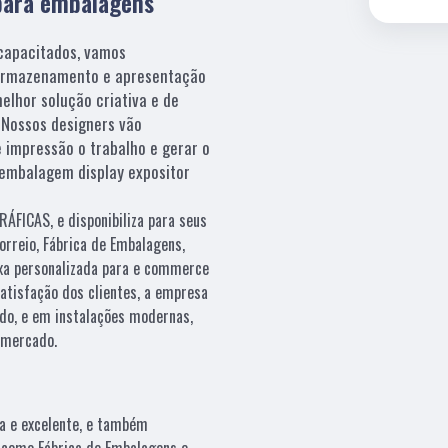
 para embalagens
capacitados, vamos
 armazenamento e apresentação
elhor solução criativa e de
. Nossos designers vão
 impressão o trabalho e gerar o
 embalagem display expositor
ÁFICAS, e disponibiliza para seus
orreio, Fábrica de Embalagens,
ixa personalizada para e commerce
atisfação dos clientes, a empresa
ado, e em instalações modernas,
 mercado.
a e excelente, e também
 como Fábrica de Embalagens e .