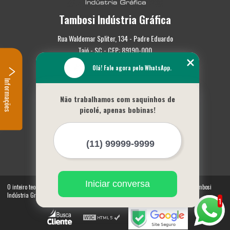
Tambosi Indústria Gráfica
Rua Waldemar Spliter, 134 - Padre Eduardo
Taió - SC - CEP: 89190-000
Olá! Fale agora pelo WhatsApp.
(47) 3562-0587
Informações
Home
Não trabalhamos com saquinhos de
Empresa
picolé, apenas bobinas!
Missão
Serviços
Contato
Mapa do site
Mais Serviços
Iniciar conversa
O inteiro teor deste site está sujeito à proteção de direitos autorais. Copyright© Tambosi
Indústria Gráfica (Lei 9610 de 19/02/1998)
1