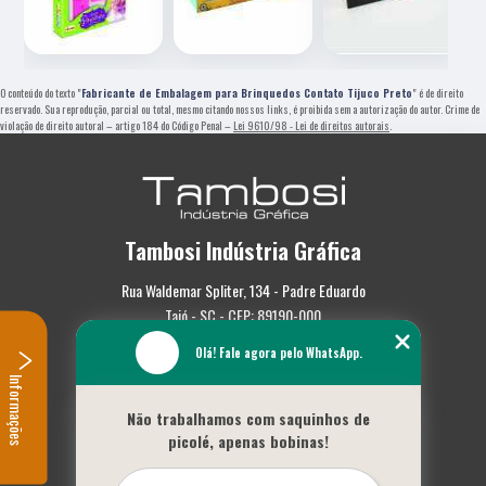
O conteúdo do texto "
Fabricante de Embalagem para Brinquedos Contato Tijuco Preto
" é de direito
reservado. Sua reprodução, parcial ou total, mesmo citando nossos links, é proibida sem a autorização do autor. Crime de
violação de direito autoral – artigo 184 do Código Penal –
Lei 9610/98 - Lei de direitos autorais
.
Tambosi Indústria Gráfica
Rua Waldemar Spliter, 134 - Padre Eduardo
Taió - SC - CEP: 89190-000
Olá! Fale agora pelo WhatsApp.
(47) 3562-0587
Informações
Home
Não trabalhamos com saquinhos de
Empresa
picolé, apenas bobinas!
Missão
Serviços