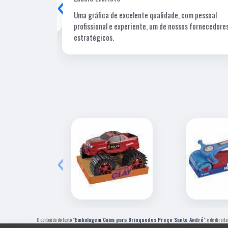
‹
Uma gráfica de excelente qualidade, com pessoal
profissional e experiente, um de nossos fornecedore
estratégicos.
‹
O conteúdo do texto "
Embalagem Caixa para Brinquedos Preço Santo André
" é de direit