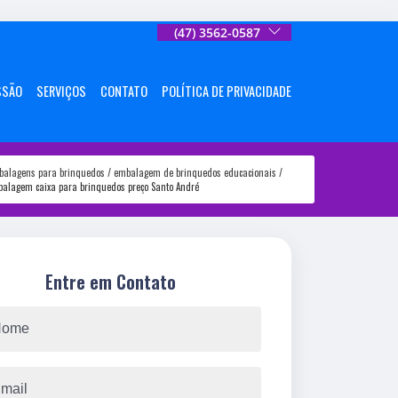
(47) 3562-0587
SSÃO
SERVIÇOS
CONTATO
POLÍTICA DE PRIVACIDADE
balagens para brinquedos
embalagem de brinquedos educacionais
alagem caixa para brinquedos preço Santo André
Entre em Contato