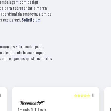
embalagem com design
da para representar a marca
dade visual da empresa, além de
s exclusivas.
Solicite um
nformações sobre cada opção
sso atendimento busca sempre
os em relação aos questionamentos
5
☆☆☆☆☆
5
"Recomendo!!"
Amanda C. T. Lewin