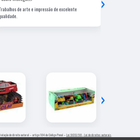
›
Trabalhos de arte e impressão de excelente
Lugar ótimo, 
qualidade.
›
 violação de direito autoral – artigo 184 do Código Penal –
Lei 9610/98 - Lei de direitos autorais
.