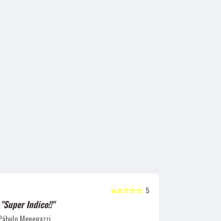
☆☆☆☆☆
5
"Super Indico!!"
"Super Ind
Pábulo Menegazzi
Sandra Beatr