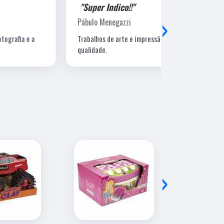
"Super Indico!!"
"Super Ind
›
Pábulo Menegazzi
Sandra Beatr
Trabalhos de arte e impressão de excelente
Lugar ótimo, 
qualidade.
›