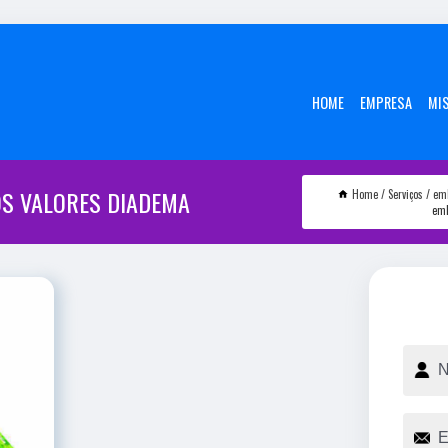
HOME
EMPRESA
MI
S VALORES DIADEMA
Home
Serviços
em
emb