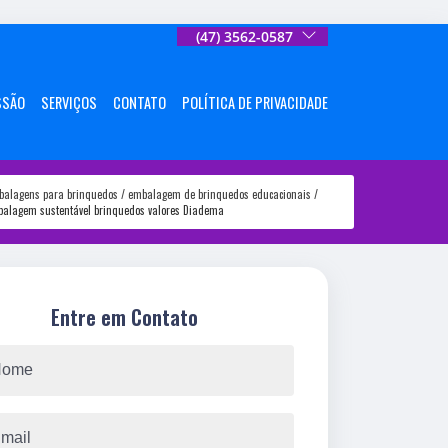
(47) 3562-0587
SSÃO
SERVIÇOS
CONTATO
POLÍTICA DE PRIVACIDADE
balagens para brinquedos
embalagem de brinquedos educacionais
alagem sustentável brinquedos valores Diadema
Entre em Contato