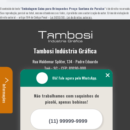
O conteúdo do texto "
Embalagem Caixa para Brinquedos Preço Santana do Paraíso
" é de direito reservado.
Sua reprodução, parcial ou total, mesmo citando nossos links, é proibida sem a autorização do autor. Crime de violação de
direito autoral – artigo 184 do Código Penal –
Lei 9610/98 - Lei de direitos autorais
.
Tambosi Indústria Gráfica
Rua Waldemar Spliter, 134 - Padre Eduardo
Taió - SC - CEP: 89190-000
Olá! Fale agora pelo WhatsApp.
(47) 3562-0587
Informações
Home
Não trabalhamos com saquinhos de
Empresa
picolé, apenas bobinas!
Missão
Serviços
Contato
Mapa do site
Mais Serviços