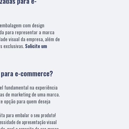
izadas para e-
embalagem com design
da para representar a marca
dade visual da empresa, além de
s exclusivas.
Solicite um
s para e-commerce?
el fundamental na experiência
ias de marketing de uma marca.
e opção para quem deseja
ita para embalar o seu produto!
essidade de apresentação visual
ado, qual o conceito da sua marca