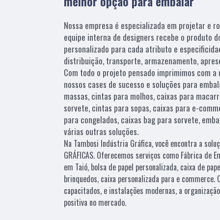
melhor opção para embalar
Nossa empresa é especializada em projetar e r
equipe interna de designers recebe o produto do
personalizado para cada atributo e especificid
distribuição, transporte, armazenamento, aprese
Com todo o projeto pensado imprimimos com a ma
nossos cases de sucesso e soluções para embal
massas, cintas para molhos, caixas para macarr
sorvete, cintas para sopas, caixas para e-comme
para congelados, caixas bag para sorvete, emb
várias outras soluções.
Na Tambosi Indústria Gráfica, você encontra a solu
GRÁFICAS. Oferecemos serviços como Fábrica de Em
em Taió, bolsa de papel personalizada, caixa de pape
brinquedos, caixa personalizada para e commerce. 
capacitados, e instalações modernas, a organizaçã
positiva no mercado.