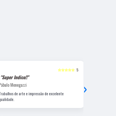
☆☆☆☆☆
5
"Super Indico!!"
"Super Ind
›
Pábulo Menegazzi
Sandra Beatr
Trabalhos de arte e impressão de excelente
Lugar ótimo, 
qualidade.