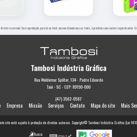
e direito reservado. Sua reprodução, parcial ou total, mesmo citando nossos links, é proibida sem a autorização do autor. C
Tambosi Indústria Gráfica
Rua Waldemar Spliter, 134 - Padre Eduardo
Taió - SC - CEP: 89190-000
(47) 3562-0587
e
Empresa
Missão
Serviços
Contato
Mapa do site
Mais Se
este site está sujeito à proteção de direitos autorais. Copyright© Tambosi Indústria Gráfica (Lei 96