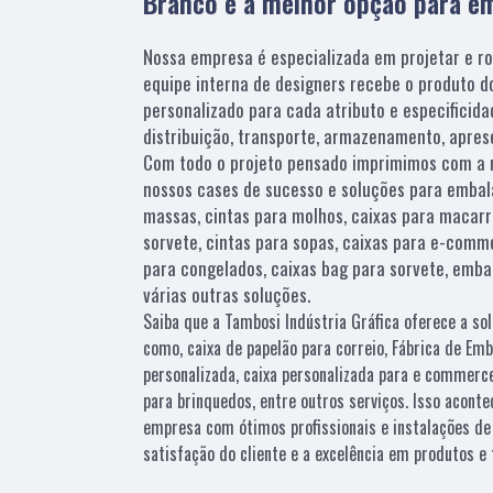
Branco é a melhor opção para e
Nossa empresa é especializada em projetar e r
equipe interna de designers recebe o produto do
personalizado para cada atributo e especificid
distribuição, transporte, armazenamento, aprese
Com todo o projeto pensado imprimimos com a ma
nossos cases de sucesso e soluções para embal
massas, cintas para molhos, caixas para macarr
sorvete, cintas para sopas, caixas para e-comme
para congelados, caixas bag para sorvete, emb
várias outras soluções.
Saiba que a Tambosi Indústria Gráfica oferece a s
como, caixa de papelão para correio, Fábrica de Emb
personalizada, caixa personalizada para e commerce
para brinquedos, entre outros serviços. Isso acont
empresa com ótimos profissionais e instalações de
satisfação do cliente e a excelência em produtos e 