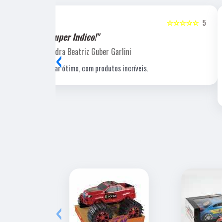
☆☆☆☆☆
5
☆☆☆☆☆
"Recomendo!!"
‹
Laucio Evaristo
Uma gráfica de excelente qualidade, com pessoal
profissional e experiente, um de nossos fornecedore
estratégicos.
‹