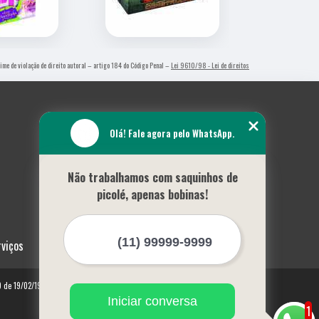
rime de violação de direito autoral – artigo 184 do Código Penal –
Lei 9610/98 - Lei de direitos
Olá! Fale agora pelo WhatsApp.
Não trabalhamos com saquinhos de
picolé, apenas bobinas!
rviços
10 de 19/02/1998)
Iniciar conversa
1