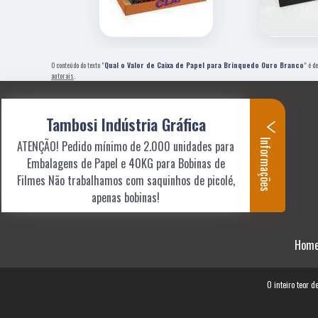
O conteúdo do texto "
Qual o Valor de Caixa de Papel para Brinquedo Ouro Branco
" é d
autorais
.
Tambosi Indústria Gráfica
Informações
ATENÇÃO! Pedido mínimo de 2.000 unidades para
Embalagens de Papel e 40KG para Bobinas de
Filmes Não trabalhamos com saquinhos de picolé,
apenas bobinas!
Hom
O inteiro teor d