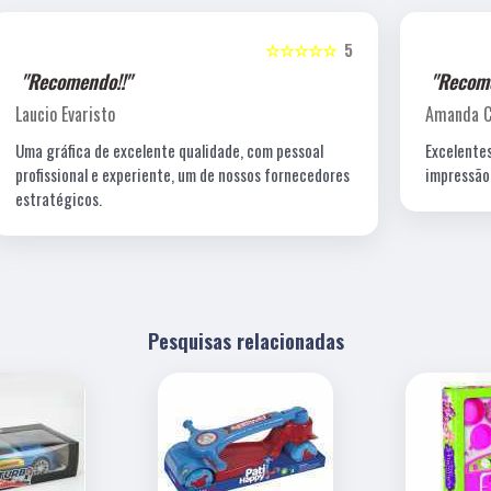
5
☆☆☆☆☆
5
"Recomendo!!"
Amanda C. T. Lewin
Excelentes profissionais de criação, fotografia e a
s
impressão é impecável!
Pesquisas relacionadas