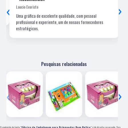
‹
›
Laucio Evaristo
Uma gráfica de excelente qualidade, com pessoal
profissional e experiente, um de nossos fornecedores
estratégicos.
Pesquisas relacionadas
‹
›
O conteúdo do texto "
Fábrica de Embalagem para Brinquedos Bom Retiro
" é de direito reservado. Sua