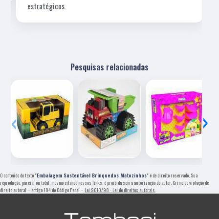
estratégicos.
Pesquisas relacionadas
‹
›
O conteúdo do texto "
Embalagem Sustentável Brinquedos Matozinhos
" é de direito reservado. Sua
reprodução, parcial ou total, mesmo citando nossos links, é proibida sem a autorização do autor. Crime de violação de
direito autoral – artigo 184 do Código Penal –
Lei 9610/98 - Lei de direitos autorais
.