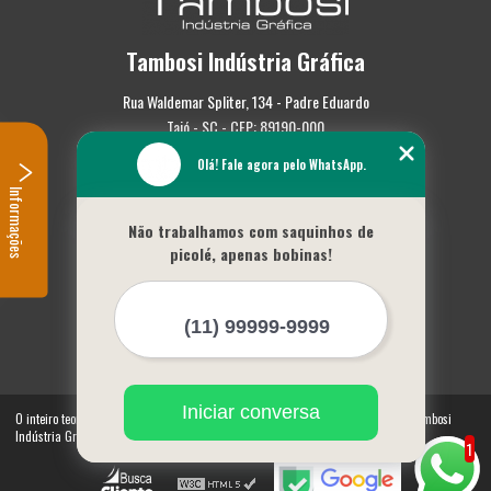
Tambosi Indústria Gráfica
Rua Waldemar Spliter, 134 - Padre Eduardo
Taió - SC - CEP: 89190-000
Olá! Fale agora pelo WhatsApp.
(47) 3562-0587
Informações
Home
Não trabalhamos com saquinhos de
Empresa
picolé, apenas bobinas!
Missão
Serviços
Contato
Mapa do site
Mais Serviços
Iniciar conversa
O inteiro teor deste site está sujeito à proteção de direitos autorais. Copyright© Tambosi
Indústria Gráfica (Lei 9610 de 19/02/1998)
1