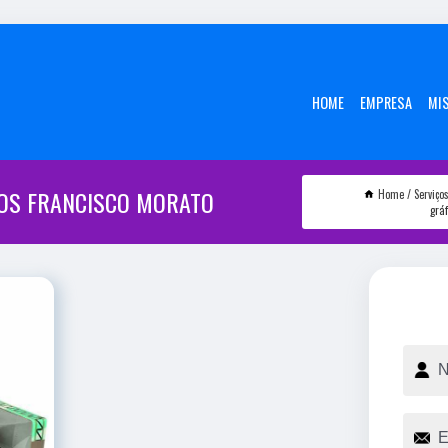
HOME
EMPRESA
MI
OS FRANCISCO MORATO
Home
Serviço
grá