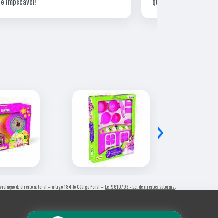
qualidade.
›
 violação de direito autoral – artigo 184 do Código Penal –
Lei 9610/98 - Lei de direitos autorais
.