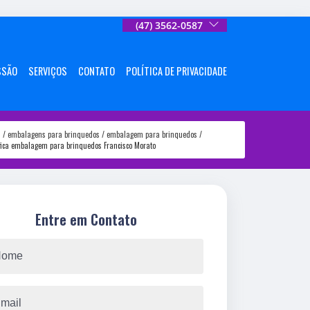
(47) 3562-0587
SSÃO
SERVIÇOS
CONTATO
POLÍTICA DE PRIVACIDADE
s
embalagens para brinquedos
embalagem para brinquedos
fica embalagem para brinquedos Francisco Morato
Entre em Contato