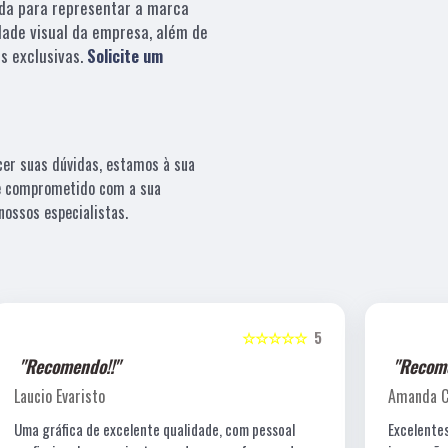
da para representar a marca
dade visual da empresa, além de
s exclusivas.
Solicite um
cer suas dúvidas, estamos à sua
 e comprometido com a sua
ossos especialistas.
5
☆☆☆☆☆
5
"Recomendo!!"
Amanda C. T. Lewin
Excelentes profissionais de criação, fotografia e a