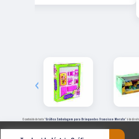
profissional e experiente, um de nossos fornecedore
estratégicos.
‹
O conteúdo do texto "
Gráfica Embalagem para Brinquedos Francisco Morato
" é de direi