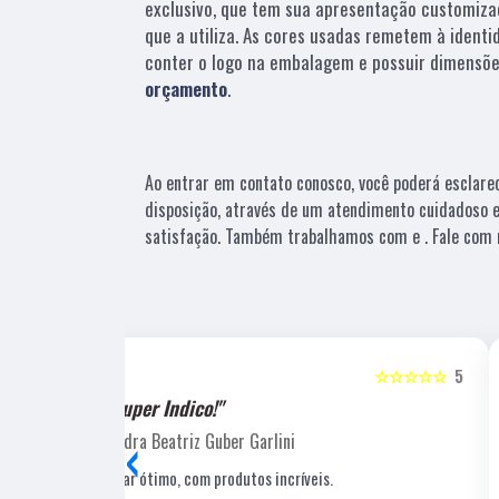
exclusivo, que tem sua apresentação customiza
que a utiliza. As cores usadas remetem à identi
conter o logo na embalagem e possuir dimensõe
orçamento
.
Ao entrar em contato conosco, você poderá esclare
disposição, através de um atendimento cuidadoso
satisfação. Também trabalhamos com e . Fale com n
☆☆☆☆☆
5
☆☆☆☆☆
"Recomendo!!"
‹
Laucio Evaristo
Uma gráfica de excelente qualidade, com pessoal