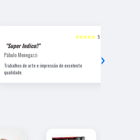
☆☆☆☆☆
5
"Super Indico!!"
"Super Ind
›
Pábulo Menegazzi
Sandra Beatr
Trabalhos de arte e impressão de excelente
Lugar ótimo, 
qualidade.