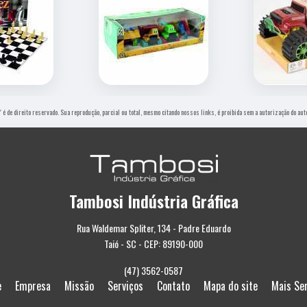
" é de direito reservado. Sua reprodução, parcial ou total, mesmo citando nossos links, é proibida sem a autorização do aut
Tambosi Indústria Gráfica
Rua Waldemar Spliter, 134 - Padre Eduardo
Taió - SC - CEP: 89190-000
(47) 3562-0587
e
Empresa
Missão
Serviços
Contato
Mapa do site
Mais Se