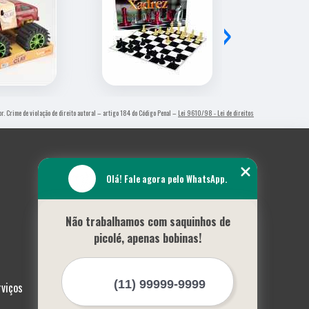
›
or. Crime de violação de direito autoral – artigo 184 do Código Penal –
Lei 9610/98 - Lei de direitos
Olá! Fale agora pelo WhatsApp.
Não trabalhamos com saquinhos de
picolé, apenas bobinas!
rviços