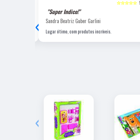
☆☆☆☆☆
5
☆☆☆☆☆
"Recomendo!!"
‹
Laucio Evaristo
Uma gráfica de excelente qualidade, com pessoal
profissional e experiente, um de nossos fornecedore
estratégicos.
‹