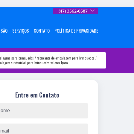
(47) 3562-0587
SSÃO
SERVIÇOS
CONTATO
POLÍTICA DE PRIVACIDADE
alagens para brinquedos
fabricante de embalagem para brinquedos
alagem sustentável para brinquedos valores Içara
Entre em Contato