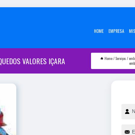
HOME
EMPRESA
MI
QUEDOS VALORES IÇARA
Home
Serviços
emb
emb