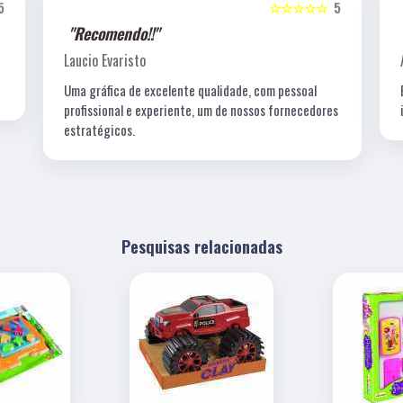
5
☆☆☆☆☆
5
"Recomendo!!"
Amanda C. T. Lewin
Excelentes profissionais de criação, fotografia e a
s
impressão é impecável!
Pesquisas relacionadas