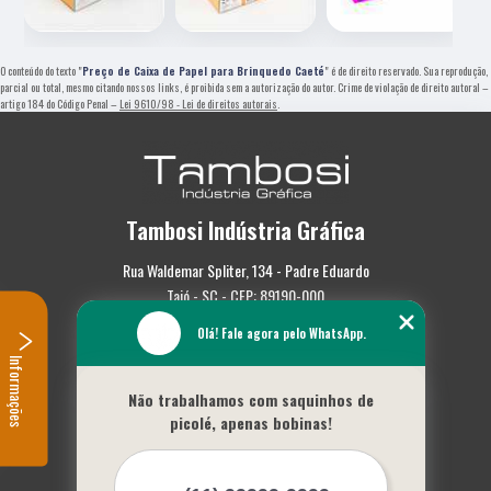
O conteúdo do texto "
Preço de Caixa de Papel para Brinquedo Caeté
" é de direito reservado. Sua reprodução,
parcial ou total, mesmo citando nossos links, é proibida sem a autorização do autor. Crime de violação de direito autoral –
artigo 184 do Código Penal –
Lei 9610/98 - Lei de direitos autorais
.
Tambosi Indústria Gráfica
Rua Waldemar Spliter, 134 - Padre Eduardo
Taió - SC - CEP: 89190-000
Olá! Fale agora pelo WhatsApp.
(47) 3562-0587
Informações
Home
Não trabalhamos com saquinhos de
Empresa
picolé, apenas bobinas!
Missão
Serviços
Contato