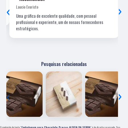
‹
›
Laucio Evaristo
Uma gráfica de excelente qualidade, com pessoal
profissional e experiente, um de nossos fornecedores
estratégicos.
Pesquisas relacionadas
‹
›
O conteúdo do texto "
Embalagem para Chocolate Preços ALDEIA DA SERRA
" é de direito reservado. Sua