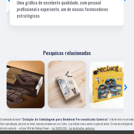
Uma gráfica de excelente qualidade, com pessoal
profissional e experiente, um de nossos fornecedores
estratégicos.
Pesquisas relacionadas
‹
›
O conteúdo do texto "
Cotação de Embalagem para Bombom Personalizada Caieiras
" é de direito reservado.
Sua reprodução, parcial ou total, mesmo citando nossos links, é proibida sem a autorização do autor. Crime de violação de
direito autoral – artigo 184 do Código Penal –
Lei 9610/98 - Lei de direitos autorais
.