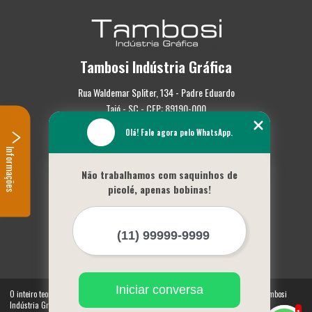
Tambosi Indústria Gráfica
Rua Waldemar Spliter, 134 - Padre Eduardo
Taió - SC - CEP: 89190-000
Olá! Fale agora pelo WhatsApp.
(47) 3562-0587
Informações
Home
Não trabalhamos com saquinhos de
Empresa
picolé, apenas bobinas!
Missão
Serviços
Contato
Mapa do site
Mais Serviços
Iniciar conversa
O inteiro teor deste site está sujeito à proteção de direitos autorais. Copyright© Tambosi
Indústria Gráfica (Lei 9610 de 19/02/1998)