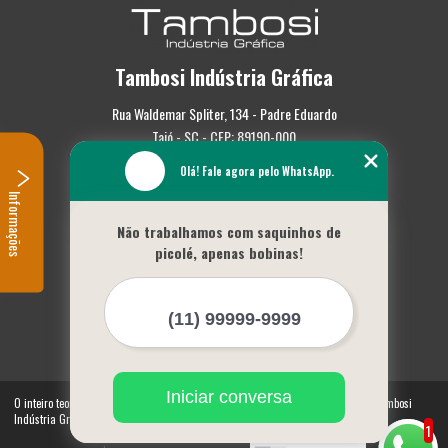
Tambosi Indústria Gráfica
Rua Waldemar Spliter, 134 - Padre Eduardo
Taió - SC - CEP: 89190-000
Olá! Fale agora pelo WhatsApp.
(47) 3562-0587
Informações
Home
Não trabalhamos com saquinhos de
Empresa
picolé, apenas bobinas!
Missão
Serviços
Contato
Mapa do site
Mais Serviços
Iniciar conversa
O inteiro teor deste site está sujeito à proteção de direitos autorais. Copyright© Tambosi
Indústria Gráfica (Lei 9610 de 19/02/1998)
1