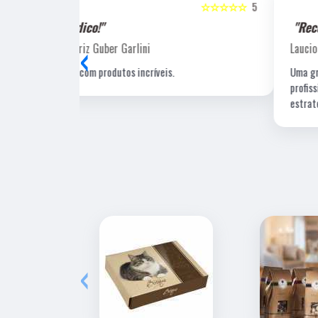
☆☆☆☆☆
5
☆☆☆☆☆
"Recomendo!!"
‹
Laucio Evaristo
Uma gráfica de excelente qualidade, com pessoal
profissional e experiente, um de nossos fornecedore
estratégicos.
‹