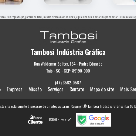
ervado. Sua reprodução, parcial ou total, mesmo citando nossos links, é proibida sem a autorização do autor. Crime de viola
Tambosi Indústria Gráfica
Rua Waldemar Spliter, 134 - Padre Eduardo
Taió - SC - CEP: 89190-000
(47) 3562-0587
e
Empresa
Missão
Serviços
Contato
Mapa do site
Mais Se
este site está sujeito à proteção de direitos autorais. Copyright© Tambosi Indústria Gráfica (Lei 96