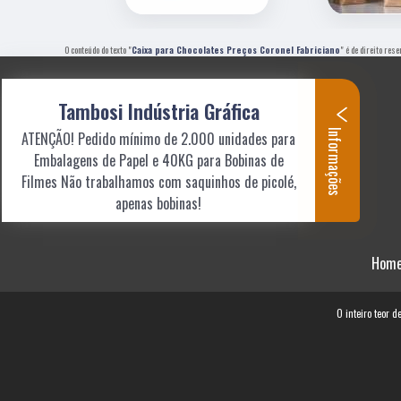
O conteúdo do texto "
Caixa para Chocolates Preços Coronel Fabriciano
" é de direito res
Tambosi Indústria Gráfica
Informações
ATENÇÃO! Pedido mínimo de 2.000 unidades para
Embalagens de Papel e 40KG para Bobinas de
Filmes Não trabalhamos com saquinhos de picolé,
apenas bobinas!
Hom
O inteiro teor d