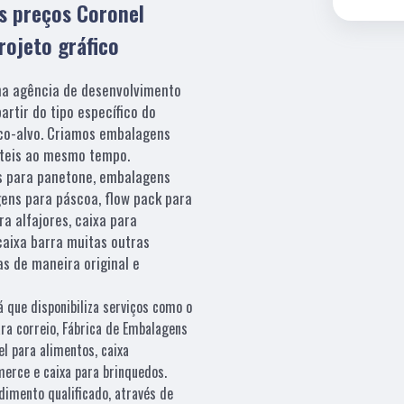
s preços Coronel
rojeto gráfico
ma agência de desenvolvimento
artir do tipo específico do
ico-alvo. Criamos embalagens
 úteis ao mesmo tempo.
s para panetone, embalagens
gens para páscoa, flow pack para
a alfajores, caixa para
caixa barra muitas outras
s de maneira original e
á que disponibiliza serviços como o
ara correio, Fábrica de Embalagens
l para alimentos, caixa
erce e caixa para brinquedos.
mento qualificado, através de