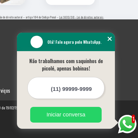
ção de direito autoral – artigo 184 do Código Penal –
Lei 9610/98 - Lei de direitos autorais
.
Olá! Fale agora pelo WhatsApp.
Não trabalhamos com saquinhos de
picolé, apenas bobinas!
rviços
10 de 19/02/1998)
Iniciar conversa
1