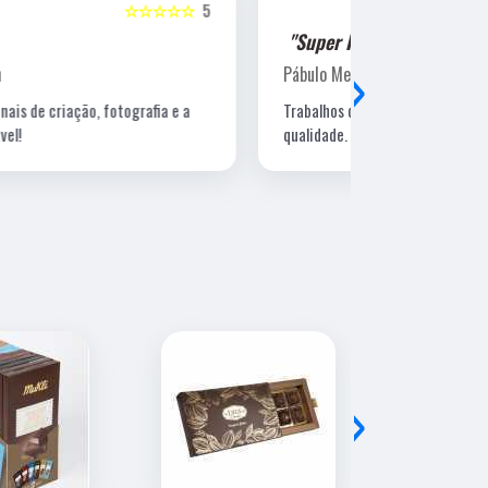
☆☆☆☆☆
5
"Super Indico!!"
"Super Ind
›
Pábulo Menegazzi
Sandra Beatr
Trabalhos de arte e impressão de excelente
Lugar ótimo, 
qualidade.
›