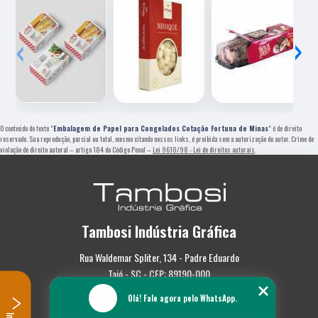
‹
›
O conteúdo do texto "
Embalagem de Papel para Congelados Cotação Fortuna de Minas
" é de direito
reservado. Sua reprodução, parcial ou total, mesmo citando nossos links, é proibida sem a autorização do autor. Crime de
violação de direito autoral – artigo 184 do Código Penal –
Lei 9610/98 - Lei de direitos autorais
.
Tambosi Indústria Gráfica
Rua Waldemar Spliter, 134 - Padre Eduardo
Taió - SC - CEP: 89190-000
Olá! Fale agora pelo WhatsApp.
(47) 3562-0587