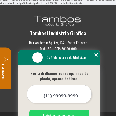
direito autoral – artigo 184 do Código Penal –
Lei 9610/98 - Lei de direitos autorais
.
Tambosi Indústria Gráfica
Rua Waldemar Spliter, 134 - Padre Eduardo
Taió - SC - CEP: 89190-000
Olá! Fale agora pelo WhatsApp.
(47) 3562-0587
Informações
Home
Não trabalhamos com saquinhos de
Empresa
picolé, apenas bobinas!
Missão
Serviços
Contato
Mapa do site
Mais Serviços