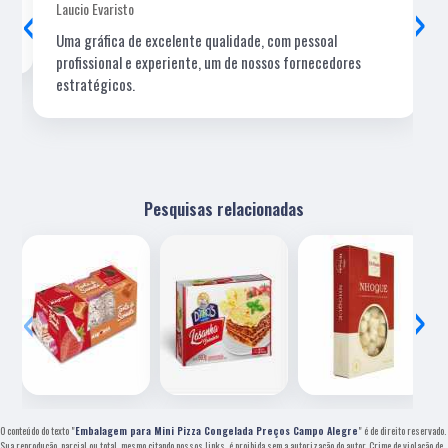
‹
›
Laucio Evaristo
Uma gráfica de excelente qualidade, com pessoal
profissional e experiente, um de nossos fornecedores
estratégicos.
Pesquisas relacionadas
‹
›
O conteúdo do texto "
Embalagem para Mini Pizza Congelada Preços Campo Alegre
" é de direito reservado.
Sua reprodução, parcial ou total, mesmo citando nossos links, é proibida sem a autorização do autor. Crime de violação de