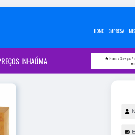
HOME
EMPRESA
MI
PREÇOS INHAÚMA
Home
Serviços
em