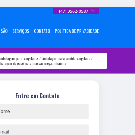
(47) 3562-0587
SSÃO
SERVIÇOS
CONTATO
POLÍTICA DE PRIVACIDADE
embalagens para congelados
embalagem para comida congelada
balagem de papel para massas preços Inhaúma
Entre em Contato