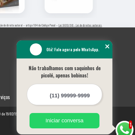
ação de direito autoral – artigo 184 do Código Penal –
Lei 9610/98 - Lei de direitos autorais
.
Olá! Fale agora pelo WhatsApp.
Não trabalhamos com saquinhos de
picolé, apenas bobinas!
rviços
10 de 19/02/1998)
Iniciar conversa
1