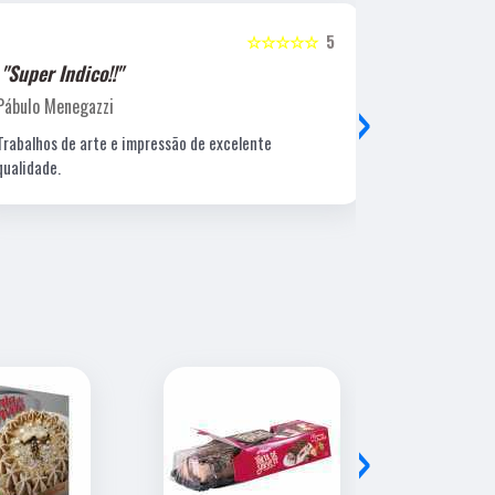
☆☆☆☆☆
5
"Super Indico!!"
"Super Ind
›
Pábulo Menegazzi
Sandra Beatr
Trabalhos de arte e impressão de excelente
Lugar ótimo, 
qualidade.
›