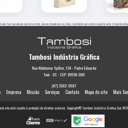
ervado. Sua reprodução, parcial ou total, mesmo citando nossos links, é proibida sem a autorização do autor. Crime de viol
Tambosi Indústria Gráfica
Rua Waldemar Spliter, 134 - Padre Eduardo
Taió - SC - CEP: 89190-000
(47) 3562-0587
e
Empresa
Missão
Serviços
Contato
Mapa do site
Mais Se
este site está sujeito à proteção de direitos autorais. Copyright© Tambosi Indústria Gráfica (Lei 96