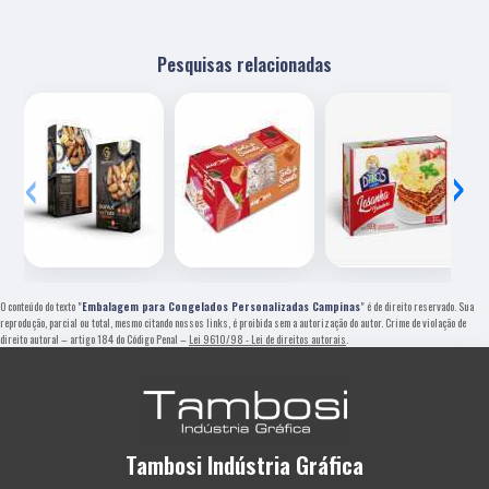
Pesquisas relacionadas
‹
›
O conteúdo do texto "
Embalagem para Congelados Personalizadas Campinas
" é de direito reservado. Sua
reprodução, parcial ou total, mesmo citando nossos links, é proibida sem a autorização do autor. Crime de violação de
direito autoral – artigo 184 do Código Penal –
Lei 9610/98 - Lei de direitos autorais
.
Tambosi Indústria Gráfica