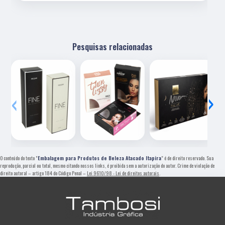
Pesquisas relacionadas
‹
›
O conteúdo do texto "
Embalagem para Produtos de Beleza Atacado Itapira
" é de direito reservado. Sua
reprodução, parcial ou total, mesmo citando nossos links, é proibida sem a autorização do autor. Crime de violação de
direito autoral – artigo 184 do Código Penal –
Lei 9610/98 - Lei de direitos autorais
.