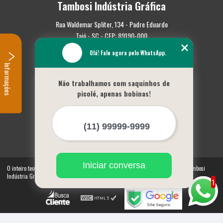
Tambosi Indústria Gráfica
Rua Waldemar Spliter, 134 - Padre Eduardo
Taió - SC - CEP: 89190-000
Olá! Fale agora pelo WhatsApp.
(47) 3562-0587
Informações
Home
Não trabalhamos com saquinhos de
Empresa
picolé, apenas bobinas!
Missão
Serviços
Contato
Mapa do site
Mais Serviços
Iniciar conversa
O inteiro teor deste site está sujeito à proteção de direitos autorais. Copyright© Tambosi
Indústria Gráfica (Lei 9610 de 19/02/1998)
1