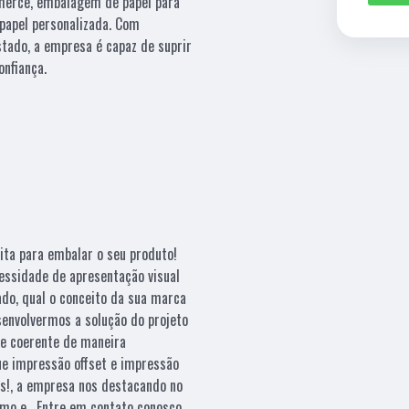
merce, embalagem de papel para
 papel personalizada. Com
tado, a empresa é capaz de suprir
onfiança.
ita para embalar o seu produto!
essidade de apresentação visual
ado, qual o conceito da sua marca
esenvolvermos a solução do projeto
e coerente de maneira
que impressão offset e impressão
es!, a empresa nos destacando no
mo e . Entre em contato conosco