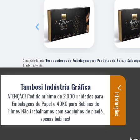
‹
O conteúdo do texto "
Fornecedores de Embalagem para Produtos de Beleza Salesópo
direitos autorais
.
Tambosi Indústria Gráfica
Informações
ATENÇÃO! Pedido mínimo de 2.000 unidades para
Embalagens de Papel e 40KG para Bobinas de
Filmes Não trabalhamos com saquinhos de picolé,
apenas bobinas!
Hom