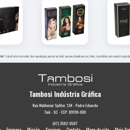
lis
" é de direito reservado. Sua reprodução, parcial ou total, mesmo citando nossos links, é proibida sem a autorização do
Tambosi Indústria Gráfica
Rua Waldemar Spliter, 134 - Padre Eduardo
Taió - SC - CEP: 89190-000
(47) 3562-0587
e
Empresa
Missão
Serviços
Contato
Mapa do site
Mais Se