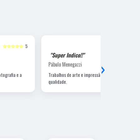
☆☆☆☆☆
5
"Super Indico!!"
"Super Ind
›
Pábulo Menegazzi
Sandra Beatr
Trabalhos de arte e impressão de excelente
Lugar ótimo, 
qualidade.