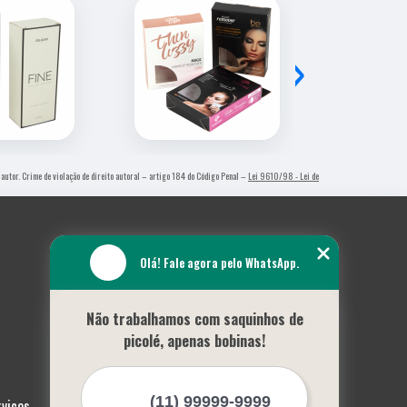
›
 autor. Crime de violação de direito autoral – artigo 184 do Código Penal –
Lei 9610/98 - Lei de
Olá! Fale agora pelo WhatsApp.
Não trabalhamos com saquinhos de
picolé, apenas bobinas!
rviços