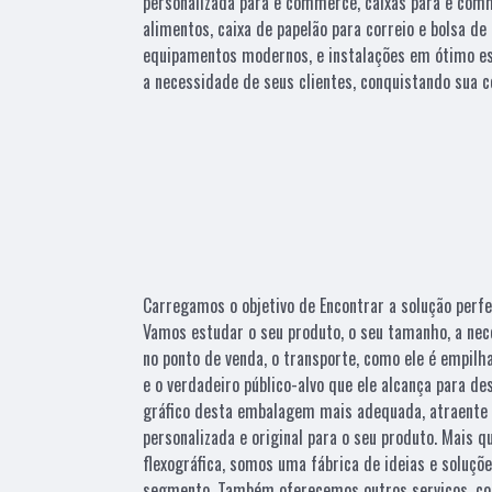
personalizada para e commerce, caixas para e com
alimentos, caixa de papelão para correio e bolsa de
equipamentos modernos, e instalações em ótimo es
a necessidade de seus clientes, conquistando sua c
Carregamos o objetivo de Encontrar a solução perfe
Vamos estudar o seu produto, o seu tamanho, a nec
no ponto de venda, o transporte, como ele é empilh
e o verdadeiro público-alvo que ele alcança para d
gráfico desta embalagem mais adequada, atraente 
personalizada e original para o seu produto. Mais 
flexográfica, somos uma fábrica de ideias e soluçõ
segmento. Também oferecemos outros serviços, co