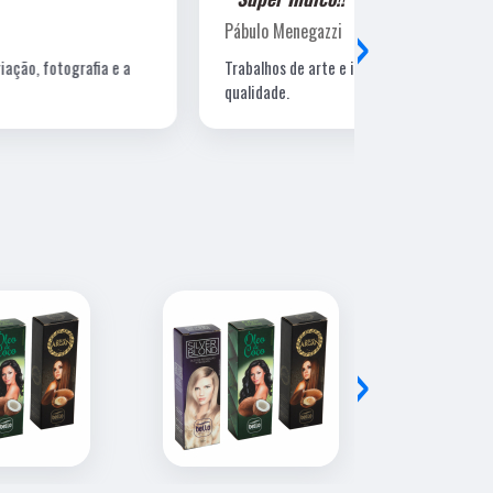
›
Pábulo Menegazzi
Sandra Beatr
Trabalhos de arte e impressão de excelente
Lugar ótimo, 
qualidade.
›