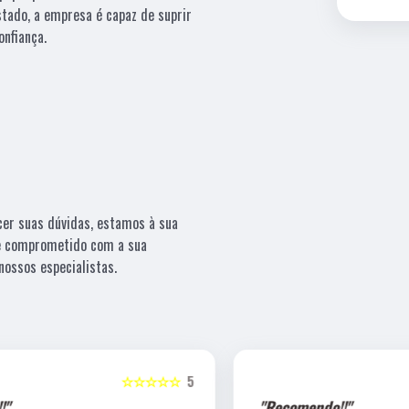
tado, a empresa é capaz de suprir
onfiança.
cer suas dúvidas, estamos à sua
 e comprometido com a sua
ossos especialistas.
5
☆☆☆☆☆
5
"Recomendo!!"