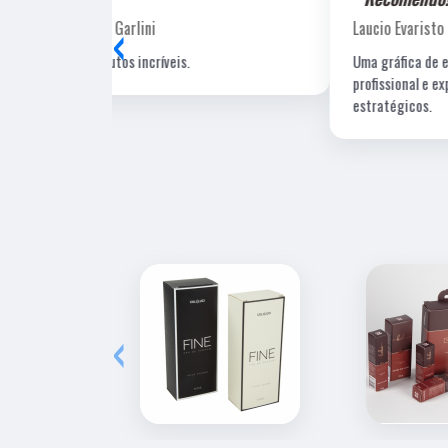
‹
Laucio Evaristo
Uma gráfica de excelente qualidade, com pessoal
profissional e experiente, um de nossos fornecedore
estratégicos.
‹