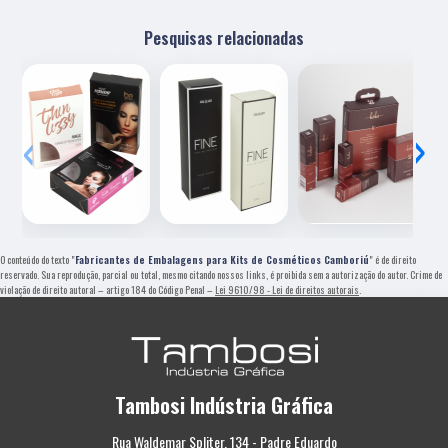
Pesquisas relacionadas
‹
›
O conteúdo do texto "
Fabricantes de Embalagens para Kits de Cosméticos Camboriú
" é de direito
reservado. Sua reprodução, parcial ou total, mesmo citando nossos links, é proibida sem a autorização do autor. Crime de
violação de direito autoral – artigo 184 do Código Penal –
Lei 9610/98 - Lei de direitos autorais
.
Tambosi Indústria Gráfica
Rua Waldemar Spliter, 134 - Padre Eduardo