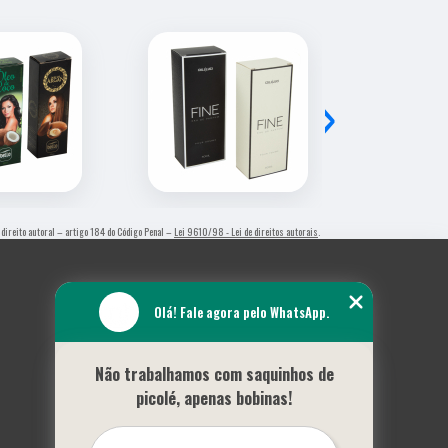
›
e direito autoral – artigo 184 do Código Penal –
Lei 9610/98 - Lei de direitos autorais
.
Olá! Fale agora pelo WhatsApp.
Não trabalhamos com saquinhos de
picolé, apenas bobinas!