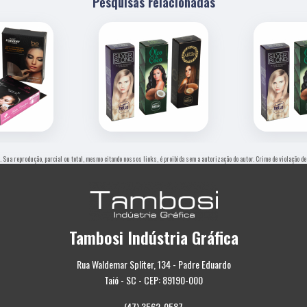
Pesquisas relacionadas
o. Sua reprodução, parcial ou total, mesmo citando nossos links, é proibida sem a autorização do autor. Crime de violação d
Tambosi Indústria Gráfica
Rua Waldemar Spliter, 134 - Padre Eduardo
Taió - SC - CEP: 89190-000
(47) 3562-0587