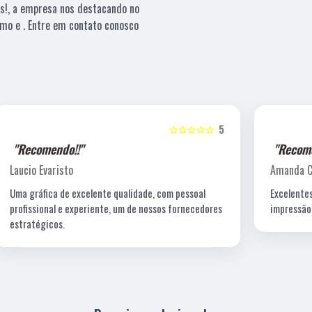
es!, a empresa nos destacando no
mo e . Entre em contato conosco
5
☆☆☆☆☆
5
"Recomendo!!"
Amanda C. T. Lewin
Excelentes profissionais de criação, fotografia e a
s
impressão é impecável!