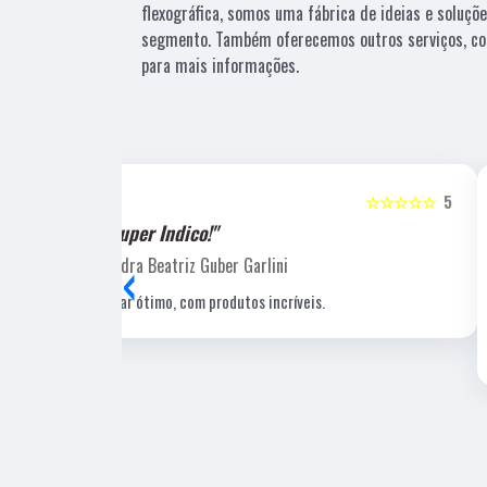
flexográfica, somos uma fábrica de ideias e soluçõ
segmento. Também oferecemos outros serviços, co
para mais informações.
☆☆☆☆☆
5
☆☆☆☆☆
"Recomendo!!"
‹
Laucio Evaristo
Uma gráfica de excelente qualidade, com pessoal
profissional e experiente, um de nossos fornecedore
estratégicos.