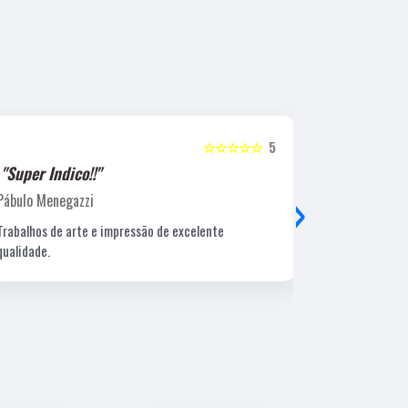
☆☆☆☆☆
5
"Super Indico!!"
"Super Ind
›
Pábulo Menegazzi
Sandra Beatr
Trabalhos de arte e impressão de excelente
Lugar ótimo, 
qualidade.