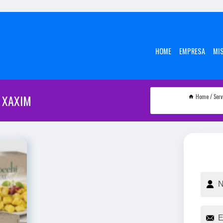
HOME
EMPRESA
MI
 XAXIM
Home
Serv