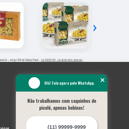
›
o autoral – artigo 184 do Código Penal –
Lei 9610/98 - Lei de direitos autorais
.
Olá! Fale agora pelo WhatsApp.
Não trabalhamos com saquinhos de
picolé, apenas bobinas!
rviços