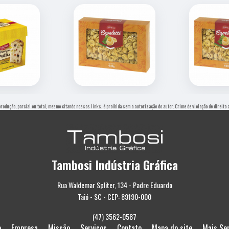
produção, parcial ou total, mesmo citando nossos links, é proibida sem a autorização do autor. Crime de violação de direit
Tambosi Indústria Gráfica
Rua Waldemar Spliter, 134 - Padre Eduardo
Taió - SC - CEP: 89190-000
(47) 3562-0587
e
Empresa
Missão
Serviços
Contato
Mapa do site
Mais Se