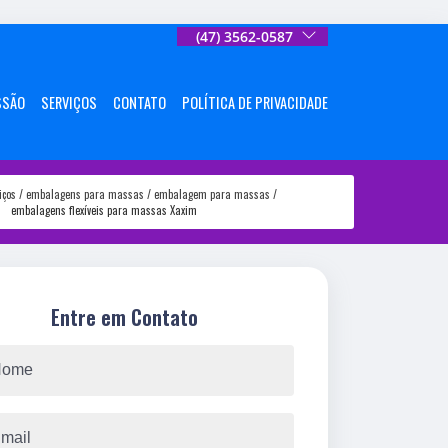
(47) 3562-0587
SSÃO
SERVIÇOS
CONTATO
POLÍTICA DE PRIVACIDADE
iços
embalagens para massas
embalagem para massas
embalagens flexíveis para massas Xaxim
Entre em Contato