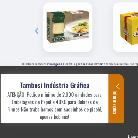
‹
O conteúdo do texto "
Embalagens Flexíveis para Massas Xaxim
" é de direito reservado. Sua re
Tambosi Indústria Gráfica
Informações
ATENÇÃO! Pedido mínimo de 2.000 unidades para
Embalagens de Papel e 40KG para Bobinas de
Filmes Não trabalhamos com saquinhos de picolé,
apenas bobinas!
Hom