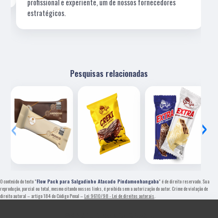
profissional e experiente, um de nossos fornecedores
estratégicos.
Pesquisas relacionadas
‹
›
O conteúdo do texto "
Flow Pack para Salgadinho Atacado Pindamonhangaba
" é de direito reservado. Sua
reprodução, parcial ou total, mesmo citando nossos links, é proibida sem a autorização do autor. Crime de violação de
direito autoral – artigo 184 do Código Penal –
Lei 9610/98 - Lei de direitos autorais
.