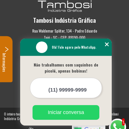
Tambosi Indústria Gráfica
Rua Waldemar Spliter, 134 - Padre Eduardo
Taió - SC - CEP: 89190-000
Olá! Fale agora pelo WhatsApp.
(47) 3562-0587
Informações
Home
Não trabalhamos com saquinhos de
Empresa
picolé, apenas bobinas!
Missão
Serviços
Contato
Mapa do site
Mais Serviços
Iniciar conversa
O inteiro teor deste site está sujeito à proteção de direitos autorais. Copyright© Tambosi
Indústria Gráfica (Lei 9610 de 19/02/1998)
1