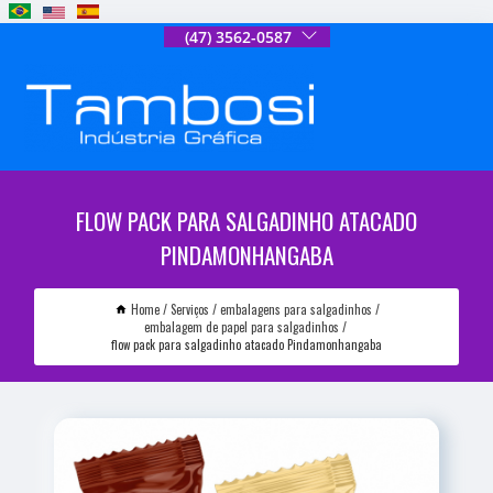
(47) 3562-0587
FLOW PACK PARA SALGADINHO ATACADO
PINDAMONHANGABA
Home
Serviços
embalagens para salgadinhos
embalagem de papel para salgadinhos
flow pack para salgadinho atacado Pindamonhangaba