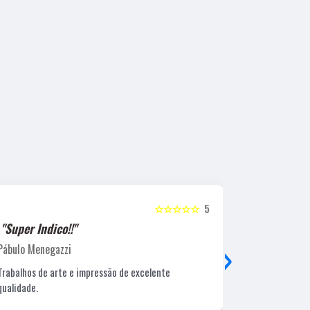
☆☆☆☆☆
5
"Super Indico!!"
"Super Ind
›
Pábulo Menegazzi
Sandra Beatr
Trabalhos de arte e impressão de excelente
Lugar ótimo, 
qualidade.