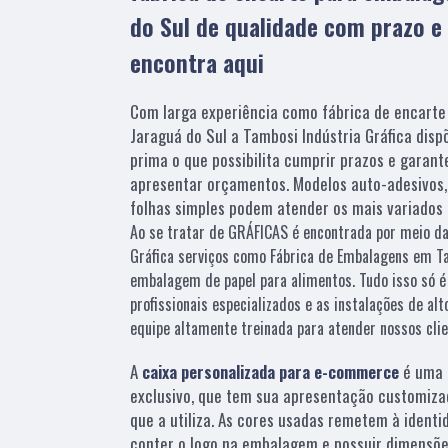
do Sul de qualidade com prazo e 
encontra aqui
Com larga experiência como fábrica de encart
Jaraguá do Sul a Tambosi Indústria Gráfica dis
prima o que possibilita cumprir prazos e garant
apresentar orçamentos. Modelos auto-adesivos,
folhas simples podem atender os mais variados 
Ao se tratar de GRÁFICAS é encontrada por meio d
Gráfica serviços como Fábrica de Embalagens em Ta
embalagem de papel para alimentos. Tudo isso só é
profissionais especializados e as instalações de a
equipe altamente treinada para atender nossos clie
A
caixa personalizada para e-commerce
é uma 
exclusivo, que tem sua apresentação customiza
que a utiliza. As cores usadas remetem à identi
conter o logo na embalagem e possuir dimensõe