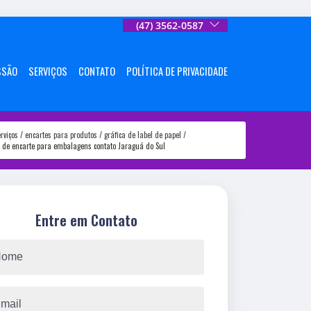
(47) 3562-0587
SSÃO
SERVIÇOS
CONTATO
POLÍTICA DE PRIVACIDADE
rviços
encartes para produtos
gráfica de label de papel
a de encarte para embalagens contato Jaraguá do Sul
Entre em Contato