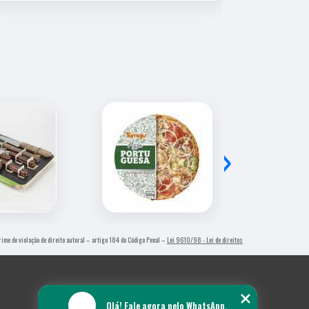
›
Crime de violação de direito autoral – artigo 184 do Código Penal –
Lei 9610/98 - Lei de direitos
Olá! Fale agora pelo WhatsApp.