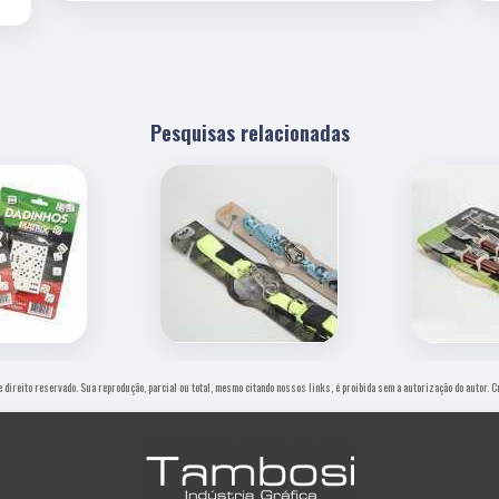
Pesquisas relacionadas
de direito reservado. Sua reprodução, parcial ou total, mesmo citando nossos links, é proibida sem a autorização do autor. 