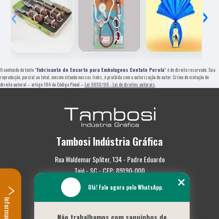
‹
›
O conteúdo do texto "
Fabricante de Encarte para Embalagens Contato Perola
" é de direito reservado. Sua
reprodução, parcial ou total, mesmo citando nossos links, é proibida sem a autorização do autor. Crime de violação de
direito autoral – artigo 184 do Código Penal –
Lei 9610/98 - Lei de direitos autorais
.
Tambosi Indústria Gráfica
Rua Waldemar Spliter, 134 - Padre Eduardo
Taió - SC - CEP: 89190-000
(47) 3562-0587
Olá! Fale agora pelo WhatsApp.
Informações
Home
Não trabalhamos com saquinhos de
Empresa