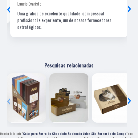
‹
›
Laucio Evaristo
Uma gráfica de excelente qualidade, com pessoal
profissional e experiente, um de nossos fornecedores
estratégicos.
Pesquisas relacionadas
‹
›
O conteúdo do texto "
Caixa para Barra de Chocolate Recheada Valor São Bernardo do Campo
" é de