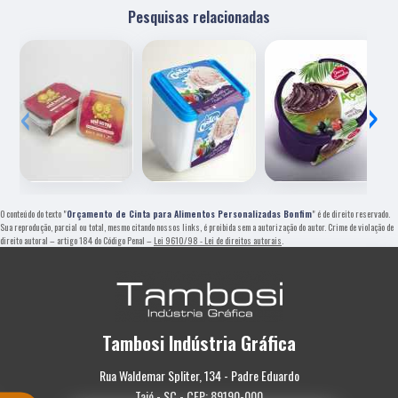
Pesquisas relacionadas
‹
›
O conteúdo do texto "
Orçamento de Cinta para Alimentos Personalizadas Bonfim
" é de direito reservado.
Sua reprodução, parcial ou total, mesmo citando nossos links, é proibida sem a autorização do autor. Crime de violação de
direito autoral – artigo 184 do Código Penal –
Lei 9610/98 - Lei de direitos autorais
.
Tambosi Indústria Gráfica
Rua Waldemar Spliter, 134 - Padre Eduardo
Taió - SC - CEP: 89190-000