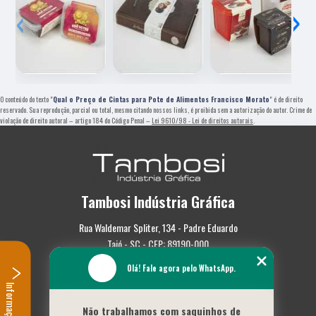
‹
›
O conteúdo do texto "
Qual o Preço de Cintas para Pote de Alimentos Francisco Morato
" é de direito
reservado. Sua reprodução, parcial ou total, mesmo citando nossos links, é proibida sem a autorização do autor. Crime de
violação de direito autoral – artigo 184 do Código Penal –
Lei 9610/98 - Lei de direitos autorais
.
Tambosi Indústria Gráfica
Rua Waldemar Spliter, 134 - Padre Eduardo
Taió - SC - CEP: 89190-000
Olá! Fale agora pelo WhatsApp.
(47) 3562-0587
Informações
Home
Não trabalhamos com saquinhos de
Empresa