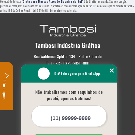
O conteúdo do texto "
Cinta para Massas Atacado Bocaina do Sul
" é de direito reservado. Sua reprodução,
parcial ou total, mesmo citando nossos links, é proibida sem a autorização do autor. Crime de violação de direito autoral –
artigo 184 do Código Penal –
Lei 9610/98 - Lei de direitos autorais
.
Tambosi Indústria Gráfica
Rua Waldemar Spliter, 134 - Padre Eduardo
Taió - SC - CEP: 89190-000
Olá! Fale agora pelo WhatsApp.
(47) 3562-0587
Informações
Home
Não trabalhamos com saquinhos de
Empresa
picolé, apenas bobinas!
Missão
Serviços
Contato
Mapa do site
Mais Serviços