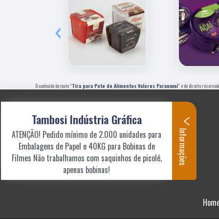
‹
O conteúdo do texto "
Tira para Pote de Alimentos Valores Paranavaí
" é de direito reservad
Tambosi Indústria Gráfica
Informações
ATENÇÃO! Pedido mínimo de 2.000 unidades para
Embalagens de Papel e 40KG para Bobinas de
Filmes Não trabalhamos com saquinhos de picolé,
apenas bobinas!
Hom