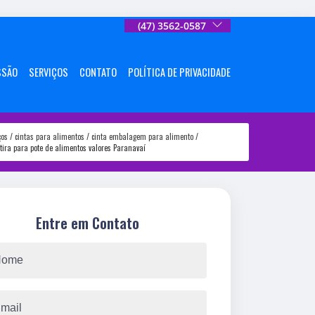
(47) 3562-0587
SSÃO
SERVIÇOS
CONTATO
POLÍTICA DE PRIVACIDADE
ços
cintas para alimentos
cinta embalagem para alimento
tira para pote de alimentos valores Paranavaí
Entre em Contato