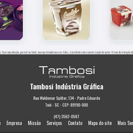
o. Sua reprodução, parcial ou total, mesmo citando nossos links, é proibida sem a autorização do autor. Crime de violação 
Tambosi Indústria Gráfica
Rua Waldemar Spliter, 134 - Padre Eduardo
Taió - SC - CEP: 89190-000
(47) 3562-0587
e
Empresa
Missão
Serviços
Contato
Mapa do site
Mais Se