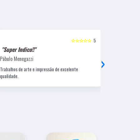
☆☆☆☆☆
5
"Super Indico!!"
"Super Ind
›
Pábulo Menegazzi
Sandra Beatr
Trabalhos de arte e impressão de excelente
Lugar ótimo, 
qualidade.