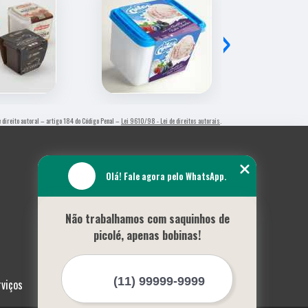
›
de direito autoral – artigo 184 do Código Penal –
Lei 9610/98 - Lei de direitos autorais
.
Olá! Fale agora pelo WhatsApp.
Não trabalhamos com saquinhos de
picolé, apenas bobinas!
rviços