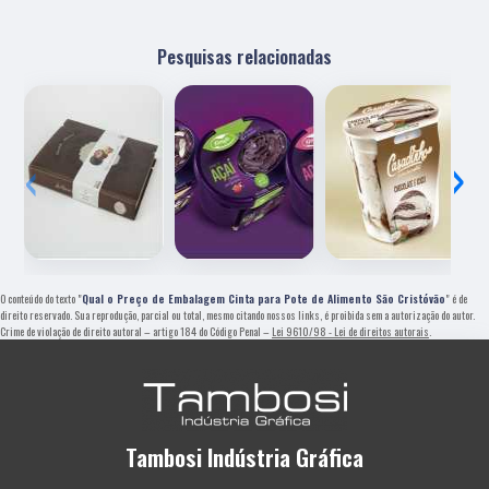
Pesquisas relacionadas
‹
›
O conteúdo do texto "
Qual o Preço de Embalagem Cinta para Pote de Alimento São Cristóvão
" é de
direito reservado. Sua reprodução, parcial ou total, mesmo citando nossos links, é proibida sem a autorização do autor.
Crime de violação de direito autoral – artigo 184 do Código Penal –
Lei 9610/98 - Lei de direitos autorais
.
Tambosi Indústria Gráfica