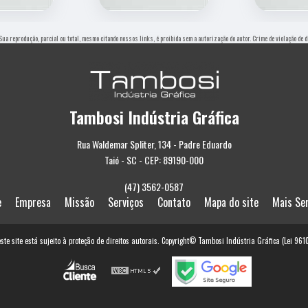
 Sua reprodução, parcial ou total, mesmo citando nossos links, é proibida sem a autorização do autor. Crime de violação de
Tambosi Indústria Gráfica
Rua Waldemar Spliter, 134 - Padre Eduardo
Taió - SC - CEP: 89190-000
(47) 3562-0587
e
Empresa
Missão
Serviços
Contato
Mapa do site
Mais Se
este site está sujeito à proteção de direitos autorais. Copyright© Tambosi Indústria Gráfica (Lei 96