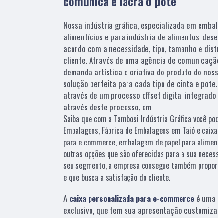
comunica e lacra o pote
Nossa indústria gráfica, especializada em emba
alimentícios e para indústria de alimentos, dese
acordo com a necessidade, tipo, tamanho e dist
cliente. Através de uma agência de comunicaçã
demanda artística e criativa do produto do nosso
solução perfeita para cada tipo de cinta e pote
através de um processo offset digital integrad
através deste processo, em
Saiba que com a Tambosi Indústria Gráfica você po
Embalagens, Fábrica de Embalagens em Taió e caixa 
para e commerce, embalagem de papel para aliment
outras opções que são oferecidas para a sua neces
seu segmento, a empresa consegue também propor
e que busca a satisfação do cliente.
A
caixa personalizada para e-commerce
é uma 
exclusivo, que tem sua apresentação customiza