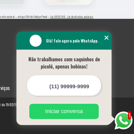
 direito autoral – artigo 184 do Código Penal –
Lei 9610/98 - Lei de direitos autorais
.
Olá! Fale agora pelo WhatsApp.
Não trabalhamos com saquinhos de
picolé, apenas bobinas!
rviços
10 de 19/02/1998)
Iniciar conversa
1