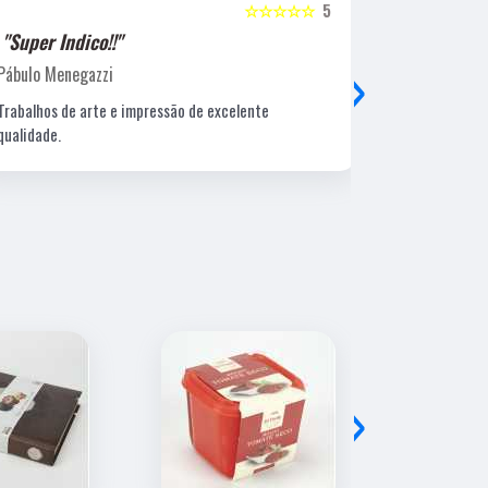
☆☆☆☆☆
5
"Super Indico!!"
"Super Ind
›
Pábulo Menegazzi
Sandra Beatr
Trabalhos de arte e impressão de excelente
Lugar ótimo, 
qualidade.
›