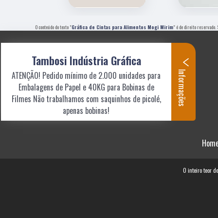
O conteúdo do texto "
Gráfica de Cintas para Alimentos Mogi Mirim
" é de direito reservado.
Tambosi Indústria Gráfica
Informações
ATENÇÃO! Pedido mínimo de 2.000 unidades para
Embalagens de Papel e 40KG para Bobinas de
Filmes Não trabalhamos com saquinhos de picolé,
apenas bobinas!
Hom
O inteiro teor d