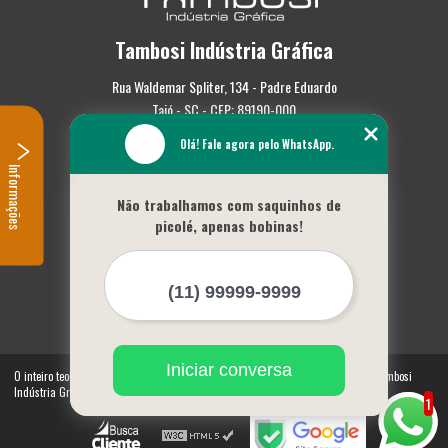
Tambosi Indústria Gráfica
Rua Waldemar Spliter, 134 - Padre Eduardo
Taió - SC - CEP: 89190-000
Olá! Fale agora pelo WhatsApp.
(47) 3562-0587
Informações
Home
Não trabalhamos com saquinhos de
Empresa
picolé, apenas bobinas!
Missão
Serviços
Contato
Mapa do site
Mais Serviços
Iniciar conversa
O inteiro teor deste site está sujeito à proteção de direitos autorais. Copyright© Tambosi
Indústria Gráfica (Lei 9610 de 19/02/1998)
1