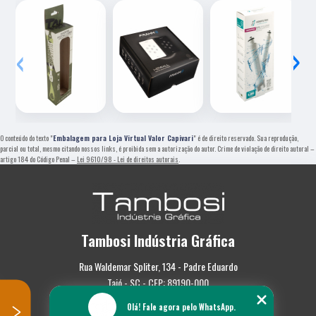
‹
›
O conteúdo do texto "
Embalagem para Loja Virtual Valor Capivari
" é de direito reservado. Sua reprodução,
parcial ou total, mesmo citando nossos links, é proibida sem a autorização do autor. Crime de violação de direito autoral –
artigo 184 do Código Penal –
Lei 9610/98 - Lei de direitos autorais
.
Tambosi Indústria Gráfica
Rua Waldemar Spliter, 134 - Padre Eduardo
Taió - SC - CEP: 89190-000
Olá! Fale agora pelo WhatsApp.
(47) 3562-0587