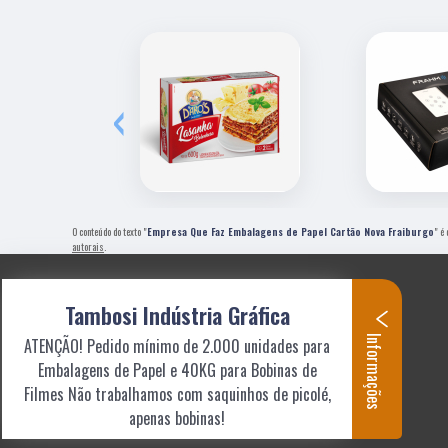
‹
O conteúdo do texto "
Empresa Que Faz Embalagens de Papel Cartão Nova Fraiburgo
" é
autorais
.
Tambosi Indústria Gráfica
Informações
ATENÇÃO! Pedido mínimo de 2.000 unidades para
Embalagens de Papel e 40KG para Bobinas de
Filmes Não trabalhamos com saquinhos de picolé,
apenas bobinas!