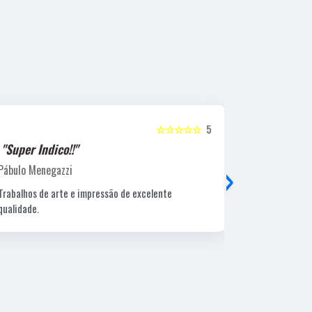
☆☆☆☆☆
5
"Super Indico!!"
"Super Ind
›
Pábulo Menegazzi
Sandra Beatr
Trabalhos de arte e impressão de excelente
Lugar ótimo, 
qualidade.