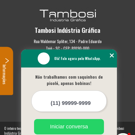
Tambosi Indústria Gráfica
Rua Waldemar Spliter, 134 - Padre Eduardo
Taió - SC - CEP: 89190-000
Olá! Fale agora pelo WhatsApp.
(47) 3562-0587
Informações
Home
Não trabalhamos com saquinhos de
Empresa
picolé, apenas bobinas!
Missão
Serviços
Contato
Mapa do site
Mais Serviços
Iniciar conversa
O inteiro teor deste site está sujeito à proteção de direitos autorais. Copyright© Tambosi
Indústria Gráfica (Lei 9610 de 19/02/1998)