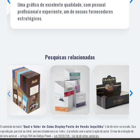
Uma gráfica de excelente qualidade, com pessoal
profissional e experiente, um de nossos fornecedores
estratégicos.
Pesquisas relacionadas
‹
›
O conteúdo do texto "
Qual o Valor de Caixa Display Ponto de Venda Juquitiba
" é de direito reservado. Sua
reprodução, parcial ou total, mesmo citando nossos links, é proibida sem a autorização do autor. Crime de violação de
direito autoral – artigo 184 do Código Penal –
Lei 9610/98 - Lei de direitos autorais
.