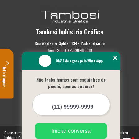
Tambosi Indústria Gráfica
Rua Waldemar Spliter, 134 - Padre Eduardo
Taió - SC - CEP: 89190-000
Olá! Fale agora pelo WhatsApp.
(47) 3562-0587
Informações
Home
Não trabalhamos com saquinhos de
Empresa
picolé, apenas bobinas!
Missão
Serviços
Contato
Mapa do site
Mais Serviços
Iniciar conversa
O inteiro teor deste site está sujeito à proteção de direitos autorais. Copyright© Tambosi
Indústria Gráfica (Lei 9610 de 19/02/1998)