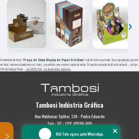
‹
›
O conteúdo do texto "
Preço de Caixa Display de Papel Criciúma
" é de direito reservado. Sua reprodução, parcial
ou total, mesmo citando nossos links, é proibida sem a autorização do autor. Crime de violação de direito autoral – artigo
184 do Código Penal –
Lei 9610/98 - Lei de direitos autorais
.
Tambosi Indústria Gráfica
Rua Waldemar Spliter, 134 - Padre Eduardo
Taió - SC - CEP: 89190-000
Olá! Fale agora pelo WhatsApp.
(47) 3562-0587