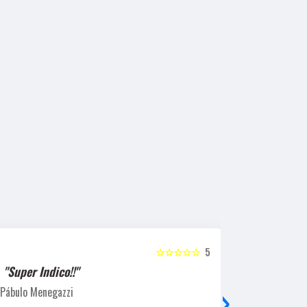
☆☆☆☆☆
5
"Super Indico!!"
"Super Ind
›
Pábulo Menegazzi
Sandra Beatr