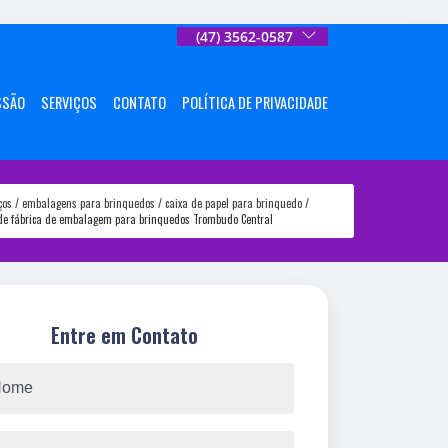
(47) 3562-0587
SSÃO
SERVIÇOS
CONTATO
POLÍTICA DE PRIVACIDADE
ços
embalagens para brinquedos
caixa de papel para brinquedo
 de fábrica de embalagem para brinquedos Trombudo Central
Entre em Contato