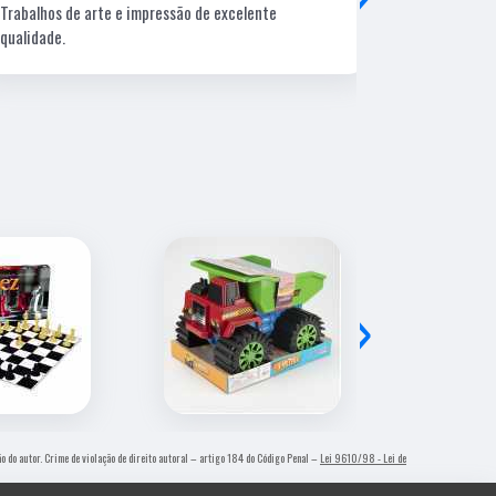
Trabalhos de arte e impressão de excelente
Lugar ótimo, 
qualidade.
›
ão do autor. Crime de violação de direito autoral – artigo 184 do Código Penal –
Lei 9610/98 - Lei de